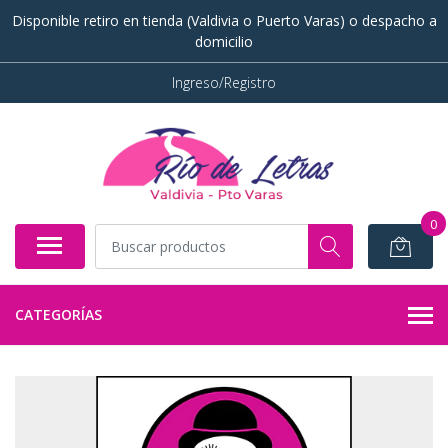
Disponible retiro en tienda (Valdivia o Puerto Varas) o despacho a
domicilio
Ingreso/Registro
0
CATEGORÍAS