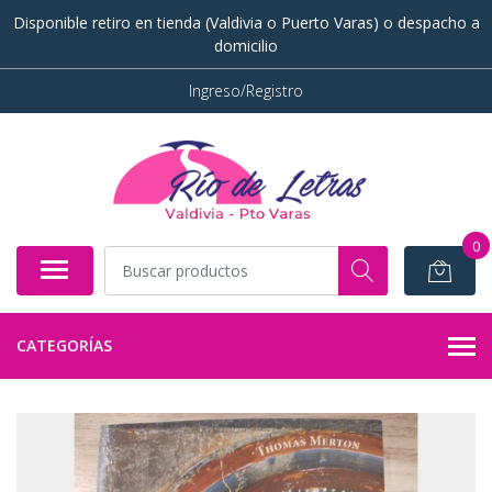
Disponible retiro en tienda (Valdivia o Puerto Varas) o despacho a
domicilio
Ingreso/Registro
0
CATEGORÍAS