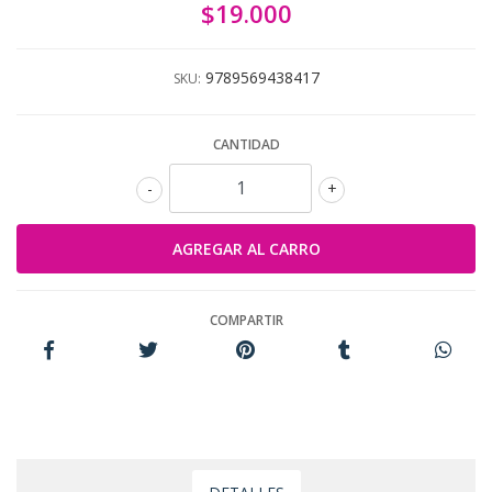
$19.000
9789569438417
SKU:
CANTIDAD
-
+
COMPARTIR