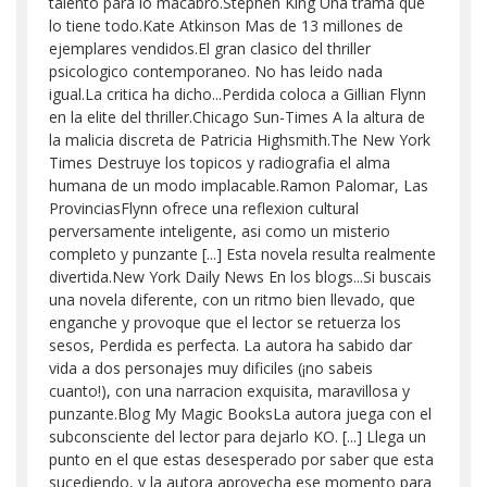
talento para lo macabro.Stephen King Una trama que
lo tiene todo.Kate Atkinson Mas de 13 millones de
ejemplares vendidos.El gran clasico del thriller
psicologico contemporaneo. No has leido nada
igual.La critica ha dicho...Perdida coloca a Gillian Flynn
en la elite del thriller.Chicago Sun-Times A la altura de
la malicia discreta de Patricia Highsmith.The New York
Times Destruye los topicos y radiografia el alma
humana de un modo implacable.Ramon Palomar, Las
ProvinciasFlynn ofrece una reflexion cultural
perversamente inteligente, asi como un misterio
completo y punzante [...] Esta novela resulta realmente
divertida.New York Daily News En los blogs...Si buscais
una novela diferente, con un ritmo bien llevado, que
enganche y provoque que el lector se retuerza los
sesos, Perdida es perfecta. La autora ha sabido dar
vida a dos personajes muy dificiles (¡no sabeis
cuanto!), con una narracion exquisita, maravillosa y
punzante.Blog My Magic BooksLa autora juega con el
subconsciente del lector para dejarlo KO. [...] Llega un
punto en el que estas desesperado por saber que esta
sucediendo, y la autora aprovecha ese momento para