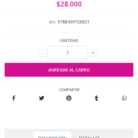
$28.000
9788439726821
SKU:
CANTIDAD
-
+
COMPARTIR