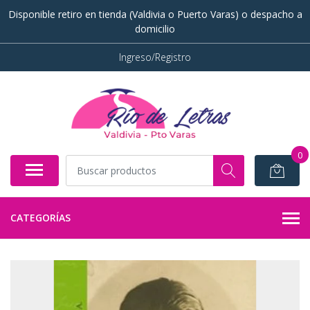
Disponible retiro en tienda (Valdivia o Puerto Varas) o despacho a
domicilio
Ingreso/Registro
0
CATEGORÍAS