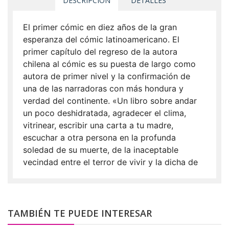
DESCRIPCIÓN
DETALLES
El primer cómic en diez años de la gran
esperanza del cómic latinoamericano. El
primer capítulo del regreso de la autora
chilena al cómic es su puesta de largo como
autora de primer nivel y la confirmación de
una de las narradoras con más hondura y
verdad del continente. «Un libro sobre andar
un poco deshidratada, agradecer el clima,
vitrinear, escribir una carta a tu madre,
escuchar a otra persona en la profunda
soledad de su muerte, de la inaceptable
vecindad entre el terror de vivir y la dicha de
vivir. Also: mirar animales por la ventana del
auto, manipular el sueño, comer papitas, llorar
con rimmel, sentir nostalgia, sentir el sol».
TAMBIÉN TE PUEDE INTERESAR