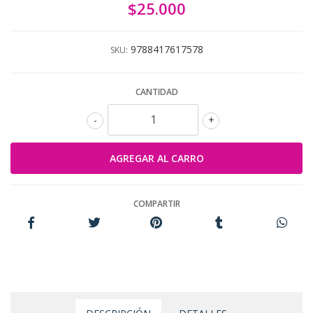
$25.000
9788417617578
SKU:
CANTIDAD
-
+
COMPARTIR