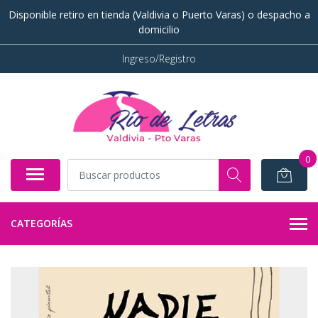
Disponible retiro en tienda (Valdivia o Puerto Varas) o despacho a
domicilio
Ingreso/Registro
0
CATEGORÍAS