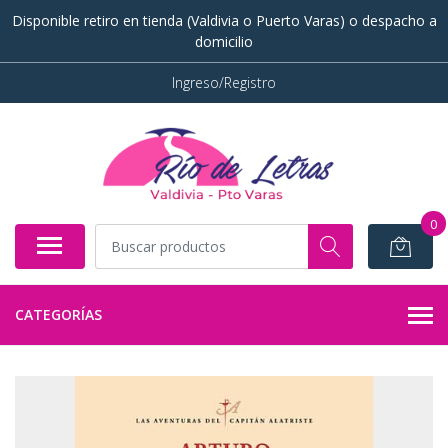
Disponible retiro en tienda (Valdivia o Puerto Varas) o despacho a
domicilio
Ingreso/Registro
0
CATEGORÍAS