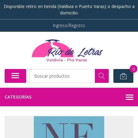
Disponible retiro en tienda (Valdivia o Puerto Varas) o despacho a
domicilio
Ingreso/Registro
0
CATEGORÍAS