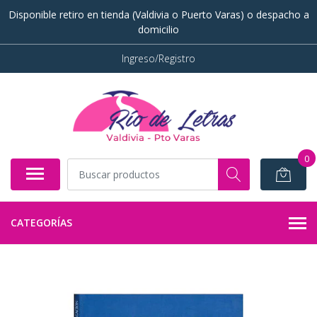
Disponible retiro en tienda (Valdivia o Puerto Varas) o despacho a
domicilio
Ingreso/Registro
0
CATEGORÍAS