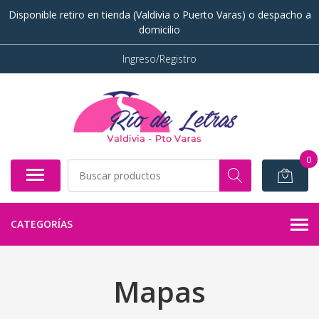
Disponible retiro en tienda (Valdivia o Puerto Varas) o despacho a
domicilio
Ingreso/Registro
0
CATEGORÍAS
Mapas