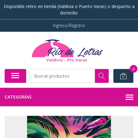
Disponible retiro en tienda (Valdivia o Puerto Varas) o despacho a
domicilio
Ingreso/Registro
0
CATEGORÍAS