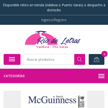
Disponible retiro en tienda (Valdivia o Puerto Varas) o despacho a
domicilio
Ingreso/Registro
0
CATEGORÍAS