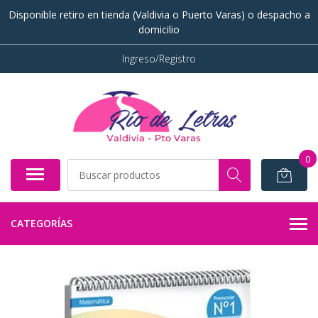
Disponible retiro en tienda (Valdivia o Puerto Varas) o despacho a
domicilio
Ingreso/Registro
0
CATEGORÍAS