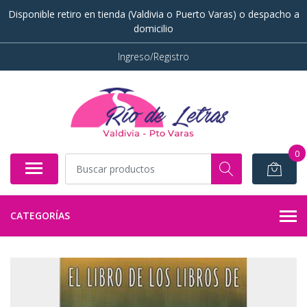
Disponible retiro en tienda (Valdivia o Puerto Varas) o despacho a
domicilio
Ingreso/Registro
0
CATEGORÍAS