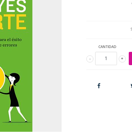
CANTIDAD
-
+