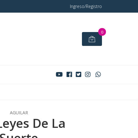
Ingreso/Registro
0
AGUILAR
Leyes De La
Suerte