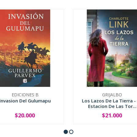
EDICIONES B
GRIJALBO
Invasion Del Gulumapu
Los Lazos De La Tierra -
Estacion De Las Tor...
$20.000
$21.000
+
-
+