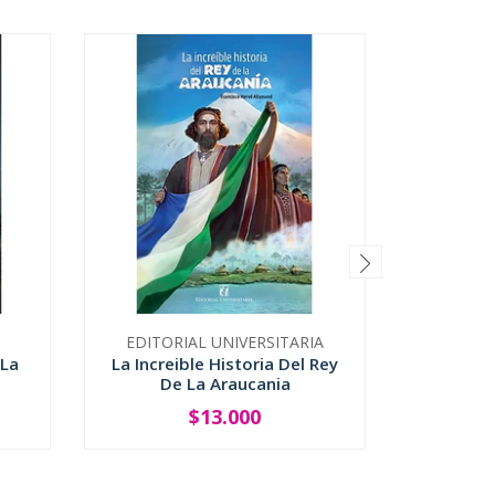
EDITORIAL UNIVERSITARIA
 La
La Increible Historia Del Rey
Nadie P
De La Araucania
$13.000
-
+
-