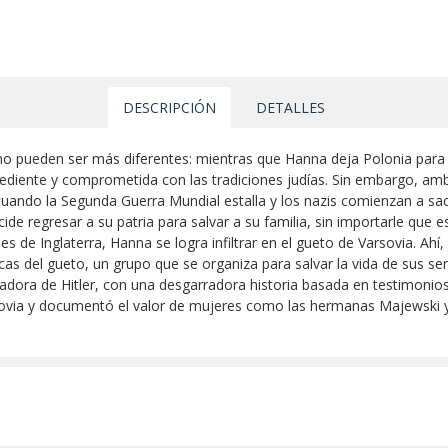
DESCRIPCIÓN
DETALLES
pueden ser más diferentes: mientras que Hanna deja Polonia para vivi
diente y comprometida con las tradiciones judías. Sin embargo, am
, cuando la Segunda Guerra Mundial estalla y los nazis comienzan a sa
ide regresar a su patria para salvar a su familia, sin importarle que 
s de Inglaterra, Hanna se logra infiltrar en el gueto de Varsovia. Ahí,
cas del gueto, un grupo que se organiza para salvar la vida de sus se
catadora de Hitler, con una desgarradora historia basada en testimoni
arsovia y documentó el valor de mujeres como las hermanas Majewski