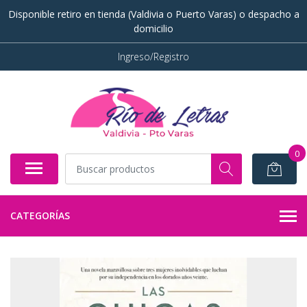
Disponible retiro en tienda (Valdivia o Puerto Varas) o despacho a
domicilio
Ingreso/Registro
0
CATEGORÍAS