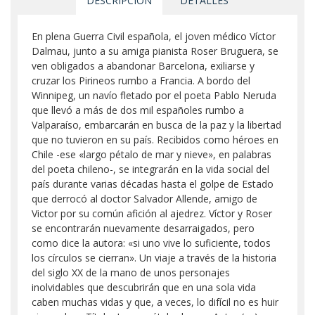
DESCRIPCIÓN
DETALLES
En plena Guerra Civil española, el joven médico Víctor
Dalmau, junto a su amiga pianista Roser Bruguera, se
ven obligados a abandonar Barcelona, exiliarse y
cruzar los Pirineos rumbo a Francia. A bordo del
Winnipeg, un navío fletado por el poeta Pablo Neruda
que llevó a más de dos mil españoles rumbo a
Valparaíso, embarcarán en busca de la paz y la libertad
que no tuvieron en su país. Recibidos como héroes en
Chile -ese «largo pétalo de mar y nieve», en palabras
del poeta chileno-, se integrarán en la vida social del
país durante varias décadas hasta el golpe de Estado
que derrocó al doctor Salvador Allende, amigo de
Victor por su común afición al ajedrez. Víctor y Roser
se encontrarán nuevamente desarraigados, pero
como dice la autora: «si uno vive lo suficiente, todos
los círculos se cierran». Un viaje a través de la historia
del siglo XX de la mano de unos personajes
inolvidables que descubrirán que en una sola vida
caben muchas vidas y que, a veces, lo difícil no es huir