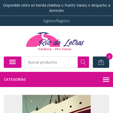
Disponible retiro en tienda (Valdivia o Puerto Varas) o despacho a
domicilio
Ingreso/Registro
0
CATEGORÍAS