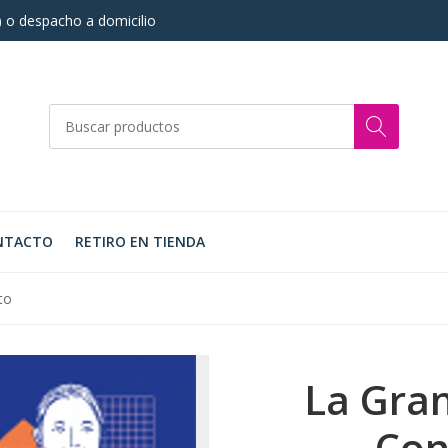
s) o despacho a domicilio
NTACTO
RETIRO EN TIENDA
to
La Gran
Con