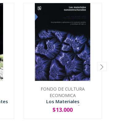
FONDO DE CULTURA
Diez Cla
ECONOMICA
ates
Los Materiales
Nanoestructurados
$13.000
-
+
-