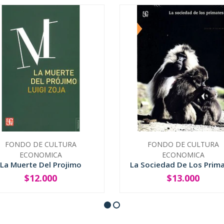
FONDO DE CULTURA
FONDO DE CULTURA
ECONOMICA
ECONOMICA
La Muerte Del Projimo
La Sociedad De Los Prim
$12.000
$13.000
+
-
+