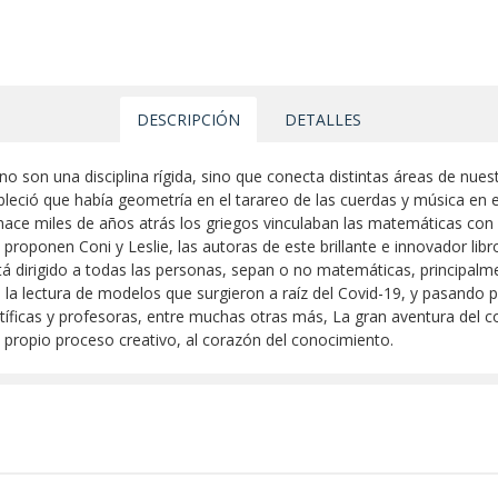
DESCRIPCIÓN
DETALLES
son una disciplina rígida, sino que conecta distintas áreas de nuestr
leció que había geometría en el tarareo de las cuerdas y música en e
i hace miles de años atrás los griegos vinculaban las matemáticas con
 proponen Coni y Leslie, las autoras de este brillante e innovador li
tá dirigido a todas las personas, sepan o no matemáticas, principalm
ta la lectura de modelos que surgieron a raíz del Covid-19, y pasando 
ntíficas y profesoras, entre muchas otras más, La gran aventura del
o propio proceso creativo, al corazón del conocimiento.