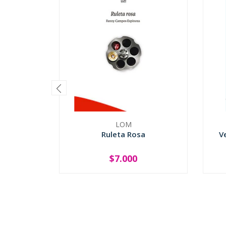
LOM
Ruleta Rosa
V
$7.000
-
+
-