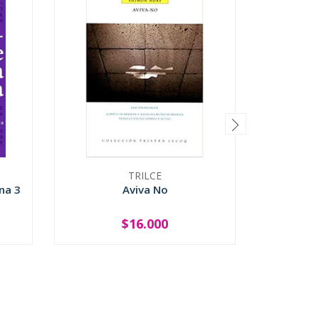
TRILCE
na 3
Aviva No
Cien 
$16.000
-
+
-