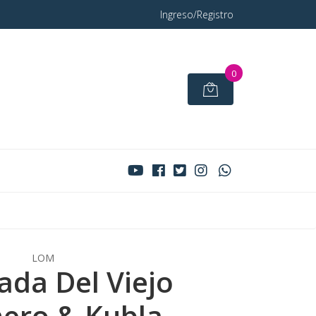
Ingreso/Registro
0
LOM
ada Del Viejo
ero & Kubla