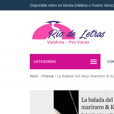
Disponible retiro en tienda (Valdivia o Puerto Vara
CATEGORÍAS
CO
Inicio
Poesia
La Balada Del Viejo Marinero & K