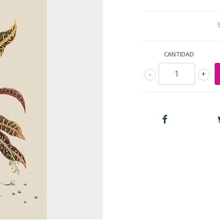
CANTIDAD
-
+