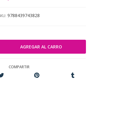
9788439743828
SKU:
COMPARTIR