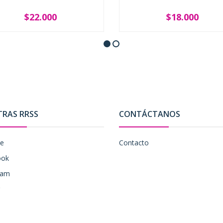
$22.000
$18.000
+
-
+
TRAS RRSS
CONTÁCTANOS
be
Contacto
ook
ram