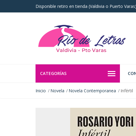
Disponible retiro en tienda (Valdivia o Puerto Vara
CATEGORÍAS
CO
Inicio
Novela
Novela Contemporanea
Infértil