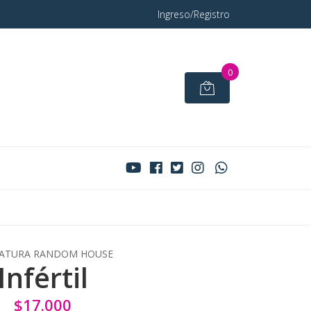
Ingreso/Registro
0
RATURA RANDOM HOUSE
Infértil
$17.000