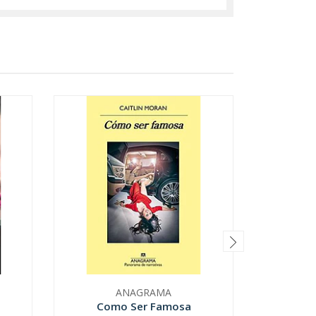
ANAGRAMA
Como Ser Famosa
La Gran 