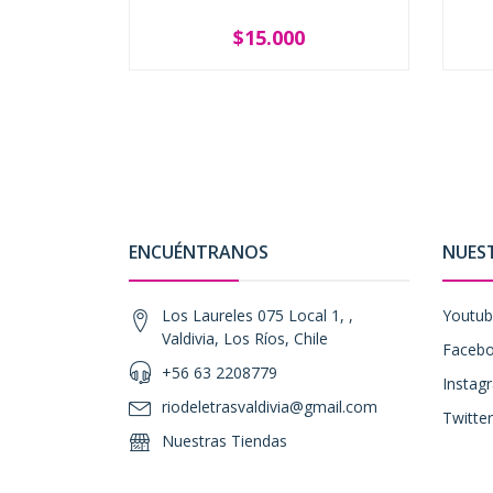
$15.000
-
+
-
ENCUÉNTRANOS
NUES
Los Laureles 075 Local 1, ,
Youtu
Valdivia, Los Ríos, Chile
Faceb
+56 63 2208779
Instag
riodeletrasvaldivia@gmail.com
Twitter
Nuestras Tiendas