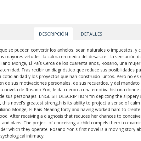
DESCRIPCIÓN
DETALLES
n que se pueden convertir los anhelos, sean naturales o impuestos, y 
sus mayores virtudes: la calma en medio del desastre - la sensación d
iano Monge, El País Cerca de los cuarenta años, Rosario, una mujer
aternidad. Tras recibir un diagnóstico que reduce sus posibilidades p
cotidianidad y los proyectos que han construido juntos. Pero no es 
men de sus motivaciones personales, de sus recuerdos, y del mandato 
mera novela de Rosario Yori, le da cuerpo a una emotiva historia dond
a de sus personajes. ENGLISH DESCRIPTION "In depicting the slippery 
, this novel's greatest strength is its ability to project a sense of calm 
iliano Monge, El País Nearing forty and having worked hard to create a
ood. After receiving a diagnosis that reduces her chances to conceive
lives and plans. The project of conceiving a child compels them to exa
under which they operate. Rosario Yori's first novel is a moving story
sychological intimacy.