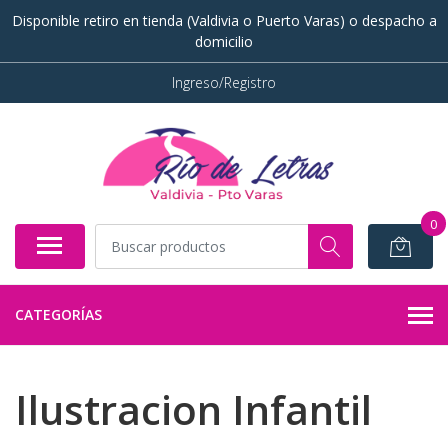
Disponible retiro en tienda (Valdivia o Puerto Varas) o despacho a
domicilio
Ingreso/Registro
0
CATEGORÍAS
Ilustracion Infantil