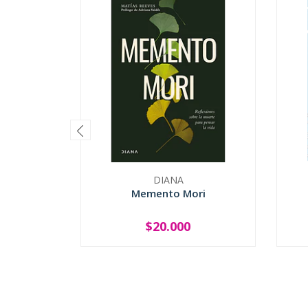
DIANA
Memento Mori
$20.000
-
+
-