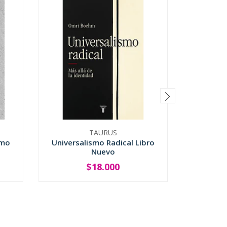
TAURUS
smo
Universalismo Radical Libro
Creand
Nuevo
$18.000
-
+
-