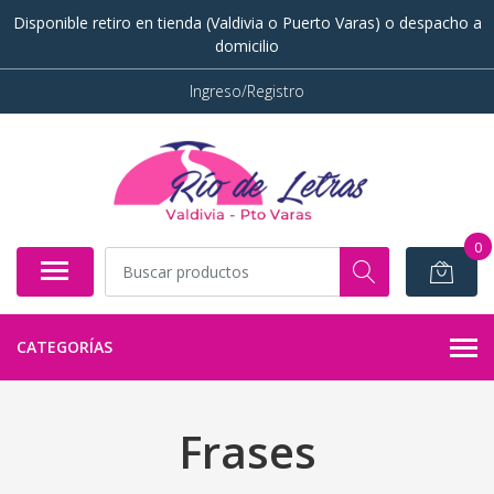
Disponible retiro en tienda (Valdivia o Puerto Varas) o despacho a
domicilio
Ingreso/Registro
0
CATEGORÍAS
Frases