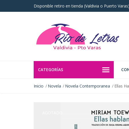
Disponible retiro en tienda (Valdivia o Puerto Vara
CATEGORÍAS
CO
Inicio
Novela
Novela Contemporanea
Ellas H
AGOTADO