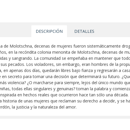
DESCRIPCIÓN
DETALLES
ita de Molotschna, decenas de mujeres fueron sistemáticamente drog
ños, en la recóndita colonia menonita de Molotschna, decenas de m
ridas y sangrando. La comunidad se empeñaba en mantener que todo
 sus pecados. Los violadores, sin embargo, eran hombres de la propi
a, en apenas dos días, quedarán libres bajo fianza y regresarán a c
se en secreto para tomar una decisión que determinará su futuro. ¿Q
 más violencia? ¿O marcharse para siempre, lejos del único mundo qu
iñas, todas ellas singulares y genuinas? toman la palabra y comienza
 inspirada en hechos reales que ocurrieron hace tan sólo una década.
 historia de unas mujeres que reclaman su derecho a decidir, y se h
dón, la justicia y la naturaleza del amor.