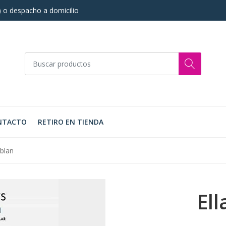
s) o despacho a domicilio
NTACTO
RETIRO EN TIENDA
ablan
El