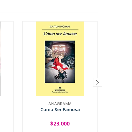
ANAGRAMA
Como Ser Famosa
La Gran 
$23.000
-
+
-