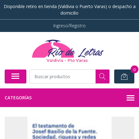
Disponible retiro en tienda (Valdivia o Puerto Varas) o despacho a
domicilio
Ingreso/Registro
0
CATEGORÍAS