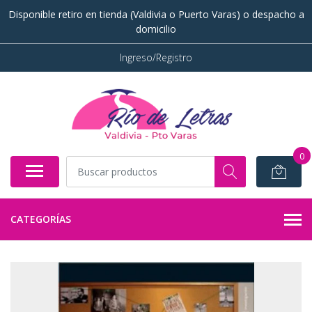
Disponible retiro en tienda (Valdivia o Puerto Varas) o despacho a
domicilio
Ingreso/Registro
0
CATEGORÍAS