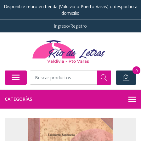
Disponible retiro en tienda (Valdivia o Puerto Varas) o despacho a
domicilio
Ingreso/Registro
0
CATEGORÍAS