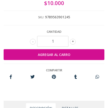
$10.000
9789563901245
SKU:
CANTIDAD
-
+
COMPARTIR