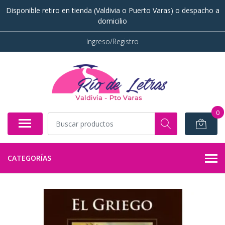
Disponible retiro en tienda (Valdivia o Puerto Varas) o despacho a
domicilio
Ingreso/Registro
0
CATEGORÍAS