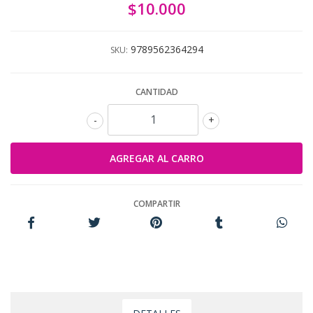
$10.000
9789562364294
SKU:
CANTIDAD
-
+
COMPARTIR