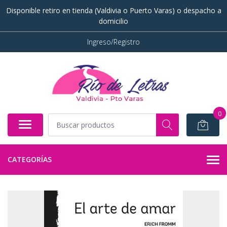
Disponible retiro en tienda (Valdivia o Puerto Varas) o despacho a
domicilio
Ingreso/Registro
0
CATEGORÍAS