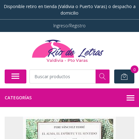
Disponible retiro en tienda (Valdivia o Puerto Varas) o despacho a
domicilio
Ingreso/Registro
0
CATEGORÍAS