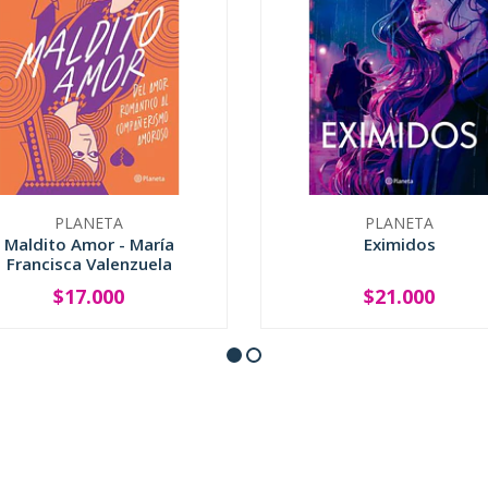
PLANETA
PLANETA
Maldito Amor - María
Eximidos
Francisca Valenzuela
$17.000
$21.000
+
-
+