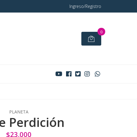
Ingreso/Registro
0
PLANETA
e Perdición
$23.000