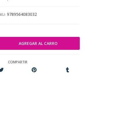
9789564083032
SKU:
COMPARTIR