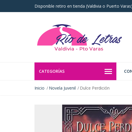
Disponible retiro en tienda (Valdivia o Puerto Vara
CATEGORÍAS
CO
Inicio
Novela Juvenil
Dulce Perdición