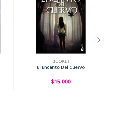
BOOKET
El Encanto Del Cuervo
El S
$15.000
-
+
-