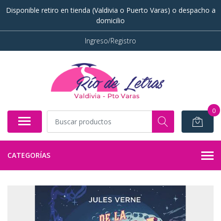
Disponible retiro en tienda (Valdivia o Puerto Varas) o despacho a
domicilio
Ingreso/Registro
0
CATEGORÍAS