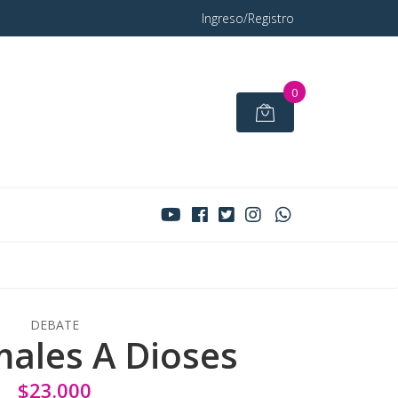
Ingreso/Registro
0
DEBATE
ales A Dioses
$23.000