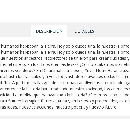
DESCRIPCIÓN
DETALLES
 humanos habitaban la Tierra. Hoy solo queda una, la nuestra: Homo
 humanos habitaban la Tierra. Hoy solo queda una, la nuestra: Homo
 qué nuestros ancestros recolectores se unieron para crear ciudades 
 en el dinero, en los libros o en las leyes? ¿Cómo acabamos sometidos
enios venideros? En De animales a dioses, Yuval Noah Harari traza 
a hasta los radicales y a veces devastadores avances de las tres gr
ntífica. A partir de hallazgos de disciplinas tan diversas como la biolog
rientes de la historia han modelado nuestra sociedad, los animales y
licidad a medida que ha avanzado la historia? ¿Seremos capaces de l
 influir en los siglos futuros? Audaz, ambicioso y provocador, este 
as ideas, nuestras acciones, nuestro poder... y nuestro futuro.