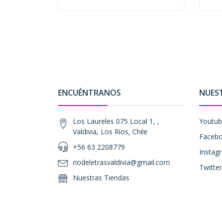
-
+
-
ENCUÉNTRANOS
NUES
Los Laureles 075 Local 1, ,
Youtu
Valdivia, Los Ríos, Chile
Faceb
+56 63 2208779
Instag
riodeletrasvaldivia@gmail.com
Twitter
Nuestras Tiendas