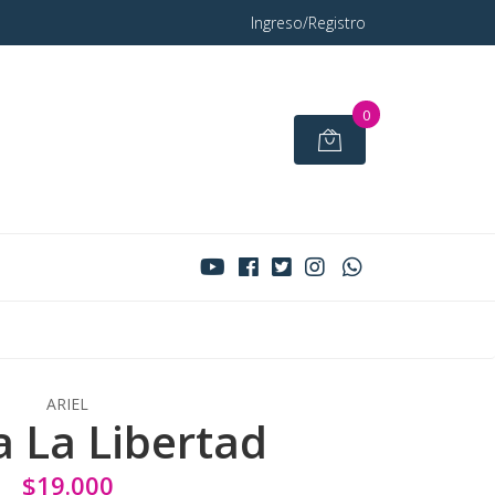
Ingreso/Registro
0
ARIEL
a La Libertad
$19.000