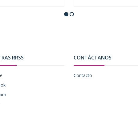
+
-
+
TRAS RRSS
CONTÁCTANOS
be
Contacto
ook
ram