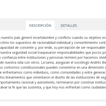
DESCRIPCIÓN
DETALLES
 nuestro país generó incertidumbre y conflicto cuando su objetivo era,
 cómo los supuestos de racionalidad individual y consentimiento con
 capacidad de consentir y, por ende, su percepción de ser responsable 
 nuestra seguridad social traspasaron responsabilidades que pocos po
e confianza entre instituciones y personas terminó por hacernos olvid
, de nuestra vida con otros. La tarea, aseguran el sociólogo Andrés 
sus contornos constitucionales pueden convertirse en una dimensión 
e enfrentamos como individuos, como comunidades y entre generacion
los lineamientos que cimentaron el diseño de las instituciones de segu
omportamiento racional y autointerés, terminaron por construir insti
salvar la fe que las sustenta, y que hoy nos enfrentan como ciudadan