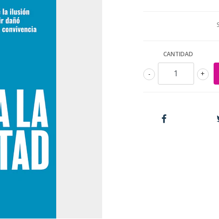
CANTIDAD
-
+