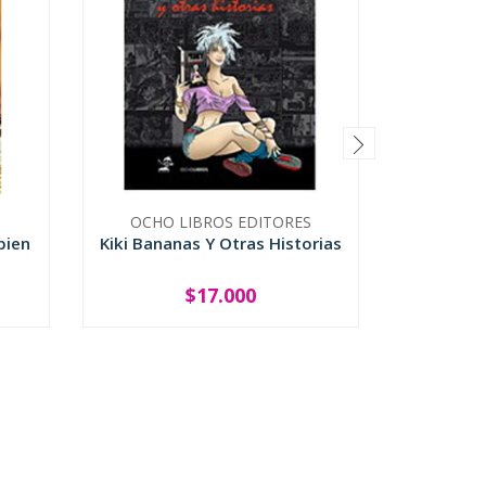
OCHO LIBROS EDITORES
bien
Kiki Bananas Y Otras Historias
La Don
Negro L
$17.000
-
+
-