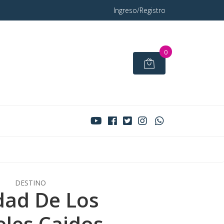
Ingreso/Registro
0
DESTINO
dad De Los
les Caidos