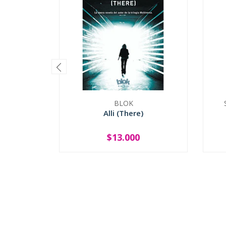
BLOK
Alli (There)
$13.000
-
+
-