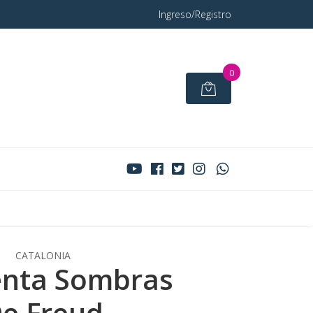
Ingreso/Registro
0
CATALONIA
enta Sombras
e Freud