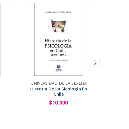
UNIVERSIDAD DE LA SERENA
FON
Historia De La Sicologia En
Chile
L
$10.000
-
+
-