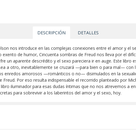
DESCRIPCIÓN
DETALLES
elson nos introduce en las complejas conexiones entre el amor y el s
o exento de humor, Cincuenta sombras de Freud nos lleva por el difíci
e un aparente descrédito y el sexo pareciera ir en auge. Este libro e
a a otro, inevitablemente se cruzará —para bien o para mal— con la
 los enredos amorosos —románticos o no— disimulados en la sexuali
de Freud. Por eso resulta indispensable el recorrido planteado por M
 libro iluminador para esas dudas íntimas que no nos atrevemos a en
tas para sobrevivir a los laberintos del amor y el sexo, hoy.