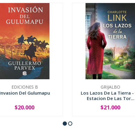
EDICIONES B
GRIJALBO
Invasion Del Gulumapu
Los Lazos De La Tierra -
Estacion De Las Tor...
$20.000
$21.000
+
-
+