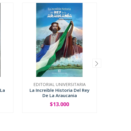
EDITORIAL UNIVERSITARIA
 La
La Increible Historia Del Rey
Nadie P
De La Araucania
$13.000
-
+
-