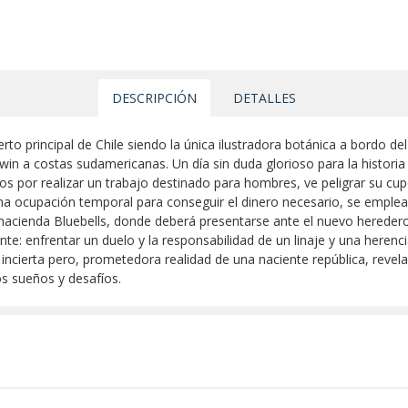
DESCRIPCIÓN
DETALLES
uerto principal de Chile siendo la única ilustradora botánica a bordo d
win a costas sudamericanas. Un día sin duda glorioso para la historia
 por realizar un trabajo destinado para hombres, ve peligrar su cup
na ocupación temporal para conseguir el dinero necesario, se emplear
a hacienda Bluebells, donde deberá presentarse ante el nuevo heredero,
e: enfrentar un duelo y la responsabilidad de un linaje y una herenci
la incierta pero, prometedora realidad de una naciente república, reve
s sueños y desafíos.