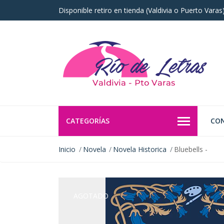
Disponible retiro en tienda (Valdivia o Puerto Vara
CATEGORÍAS
CO
Inicio
Novela
Novela Historica
Bluebells -
AGOTADO