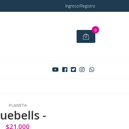
Ingreso/Registro
0
PLANETA
uebells -
$21.000