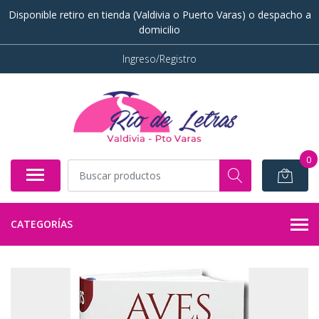
Disponible retiro en tienda (Valdivia o Puerto Varas) o despacho a
domicilio
Ingreso/Registro
0
CATEGORÍAS