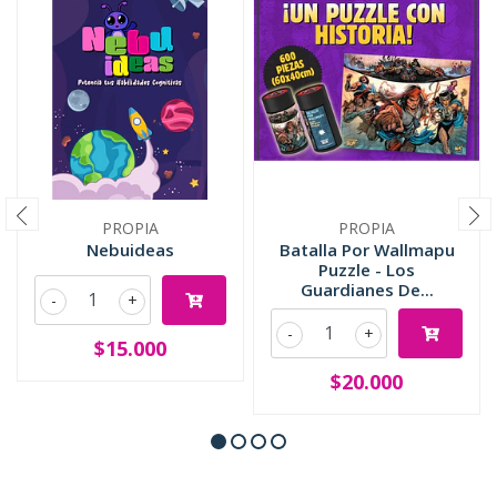
PROPIA
PROPIA
Nebuideas
Batalla Por Wallmapu
Puzzle - Los
Guardianes De...
-
+
-
+
$15.000
$20.000