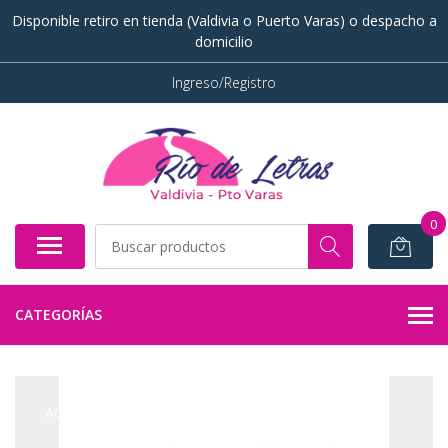
Disponible retiro en tienda (Valdivia o Puerto Varas) o despacho a
domicilio
Ingreso/Registro
0
CATEGORÍAS
AGOTADO