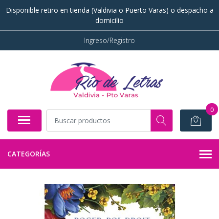
Disponible retiro en tienda (Valdivia o Puerto Varas) o despacho a
domicilio
Ingreso/Registro
0
CATEGORÍAS