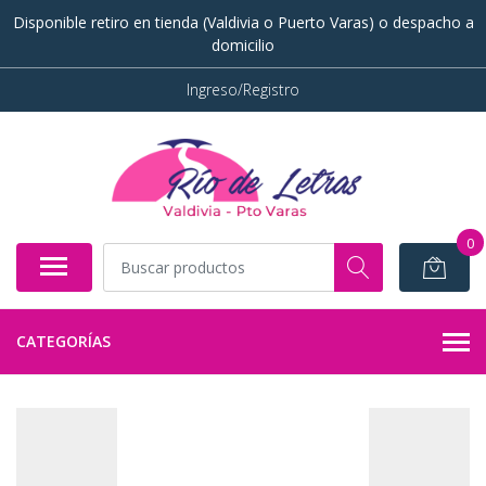
Disponible retiro en tienda (Valdivia o Puerto Varas) o despacho a
domicilio
Ingreso/Registro
0
CATEGORÍAS