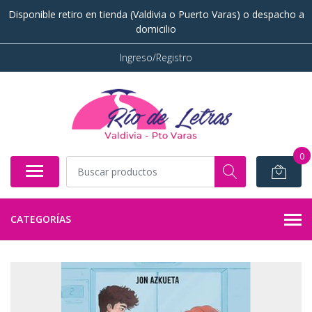
Disponible retiro en tienda (Valdivia o Puerto Varas) o despacho a
domicilio
Ingreso/Registro
0
CATEGORÍAS